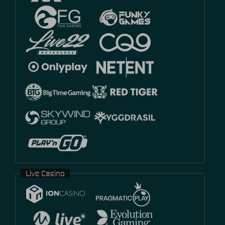
Live Casino