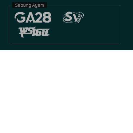
Sabung Ayam