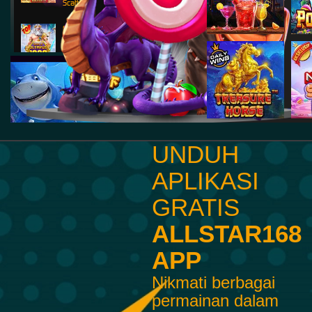
Scatter
fu****3
IDR
10,636,880.00
Gates of Olympus 1000
kari****6
IDR
9,602,000.00
Gates of Olympus™
kari****6
IDR
7,914,000.00
UNDUH
Sugar Rush
APLIKASI
zeusba****u
IDR
5,076,000.00
GRATIS
Gates of Olympus 1000
ALLSTAR168
kmsu****i
IDR
3,712,000.00
Aztec Gems Deluxe™
APP
hend****2
Nikmati berbagai
IDR
3,178,000.00
permainan dalam
Gates of Gatot Kaca 1000