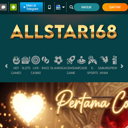
Main di
MASUK
DAFTAR
Telegram
HOT
SLOTS
LIVE
RACE
OLAHRAGA
CRASH
ARCADE
E-
SABUNG
PROMOSI
GAMES
CASINO
GAME
SPORTS
AYAM