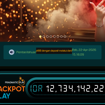
Rab, 22-Apr-2026
ot online gacor berbasis Slot88 dengan deposit melalui dana berpeluang menang tinggi hari ini.
Pemberitahuan
15.18.09
IDR
12,734,142,2
ACKPOT
LAY