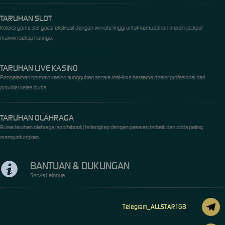
TARUHAN SLOT
Koleksi game slot gacor eksklusif dengan winrate tinggi untuk kemudahan meraih jackpot
maxwin setiap harinya.
TARUHAN LIVE KASINO
Pengalaman bermain kasino sungguhan secara real-time bersama dealer profesional dari
provider kelas dunia.
TARUHAN OLAHRAGA
Bursa taruhan olahraga (sportsbook) terlengkap dengan pasaran terbaik dan odds paling
menguntungkan.
BANTUAN & DUKUNGAN
Servis Lainnya
Telegram_ALLSTAR168