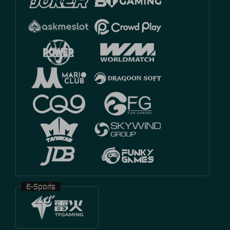
E-Sports