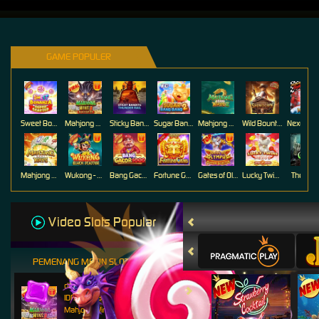
GAME POPULER
Sweet Bonanza Super Scatter
Mahjong Wins 3 – Black Scatter
Sticky Bandits Thunder Rail
Sugar Bang Bang 2
Mahjong Ways 2
Wild Bounty Showdown
Mahjong Ways
Wukong - Black Scatter
Bang Gacor 1000
Fortune Gems
Gates of Olympus Super Scatter
Lucky Twins Nexus
The Cryp
Video Slots Popular
PEMENANG MESIN SLOT
di****1
IDR
10,653,800.00
Mahjong Wins 3 – Black