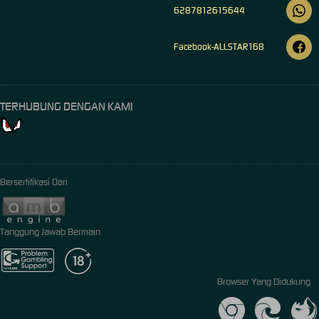
6287812615644
Facebook-ALLSTAR168
TERHUBUNG DENGAN KAMI
Bersertifikasi Dari
Tanggung Jawab Bermain
Browser Yang Didukung